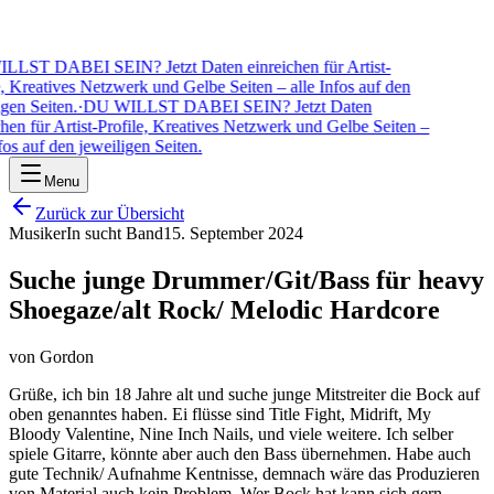
LST DABEI SEIN? Jetzt Daten einreichen für Artist-
, Kreatives Netzwerk und Gelbe Seiten – alle Infos auf den
gen Seiten.
·
DU WILLST DABEI SEIN? Jetzt Daten
hen für Artist-Profile, Kreatives Netzwerk und Gelbe Seiten –
fos auf den jeweiligen Seiten.
Menu
Zurück zur Übersicht
MusikerIn sucht Band
15. September 2024
Suche junge Drummer/Git/Bass für heavy
Shoegaze/alt Rock/ Melodic Hardcore
von
Gordon
Grüße, ich bin 18 Jahre alt und suche junge Mitstreiter die Bock auf
oben genanntes haben. Ei flüsse sind Title Fight, Midrift, My
Bloody Valentine, Nine Inch Nails, und viele weitere. Ich selber
spiele Gitarre, könnte aber auch den Bass übernehmen. Habe auch
gute Technik/ Aufnahme Kentnisse, demnach wäre das Produzieren
von Material auch kein Problem. Wer Bock hat kann sich gern