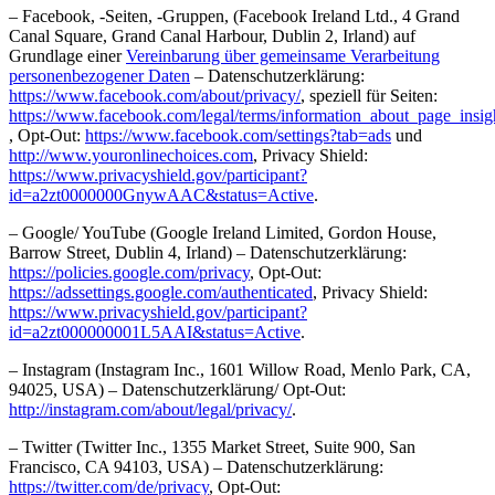
– Facebook, -Seiten, -Gruppen, (Facebook Ireland Ltd., 4 Grand
Canal Square, Grand Canal Harbour, Dublin 2, Irland) auf
Grundlage einer
Vereinbarung über gemeinsame Verarbeitung
personenbezogener Daten
– Datenschutzerklärung:
https://www.facebook.com/about/privacy/
, speziell für Seiten:
https://www.facebook.com/legal/terms/information_about_page_insig
, Opt-Out:
https://www.facebook.com/settings?tab=ads
und
http://www.youronlinechoices.com
, Privacy Shield:
https://www.privacyshield.gov/participant?
id=a2zt0000000GnywAAC&status=Active
.
– Google/ YouTube (Google Ireland Limited, Gordon House,
Barrow Street, Dublin 4, Irland) – Datenschutzerklärung:
https://policies.google.com/privacy
, Opt-Out:
https://adssettings.google.com/authenticated
, Privacy Shield:
https://www.privacyshield.gov/participant?
id=a2zt000000001L5AAI&status=Active
.
– Instagram (Instagram Inc., 1601 Willow Road, Menlo Park, CA,
94025, USA) – Datenschutzerklärung/ Opt-Out:
http://instagram.com/about/legal/privacy/
.
– Twitter (Twitter Inc., 1355 Market Street, Suite 900, San
Francisco, CA 94103, USA) – Datenschutzerklärung:
https://twitter.com/de/privacy
, Opt-Out: