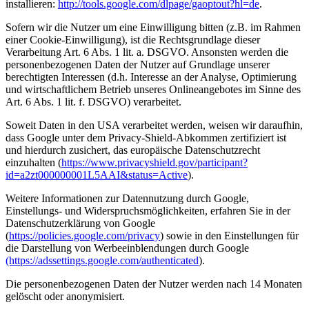
installieren:
http://tools.google.com/dlpage/gaoptout?hl=de
.
Sofern wir die Nutzer um eine Einwilligung bitten (z.B. im Rahmen
einer Cookie-Einwilligung), ist die Rechtsgrundlage dieser
Verarbeitung Art. 6 Abs. 1 lit. a. DSGVO. Ansonsten werden die
personenbezogenen Daten der Nutzer auf Grundlage unserer
berechtigten Interessen (d.h. Interesse an der Analyse, Optimierung
und wirtschaftlichem Betrieb unseres Onlineangebotes im Sinne des
Art. 6 Abs. 1 lit. f. DSGVO) verarbeitet.
Soweit Daten in den USA verarbeitet werden, weisen wir daraufhin,
dass Google unter dem Privacy-Shield-Abkommen zertifiziert ist
und hierdurch zusichert, das europäische Datenschutzrecht
einzuhalten (
https://www.privacyshield.gov/participant?
id=a2zt000000001L5AAI&status=Active
).
Weitere Informationen zur Datennutzung durch Google,
Einstellungs- und Widerspruchsmöglichkeiten, erfahren Sie in der
Datenschutzerklärung von Google
(
https://policies.google.com/privacy
) sowie in den Einstellungen für
die Darstellung von Werbeeinblendungen durch Google
(https://adssettings.google.com/authenticated
).
Die personenbezogenen Daten der Nutzer werden nach 14 Monaten
gelöscht oder anonymisiert.