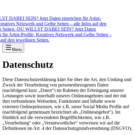
DABEI SEIN? Jetzt Daten einreichen für Artist-
eatives Netzwerk und Gelbe Seiten – alle Infos auf den
Seiten.
·
DU WILLST DABEI SEIN? Jetzt Daten
für Artist-Profile, Kreatives Netzwerk und Gelbe Seiten –
auf den jeweiligen Seiten.
Menu
Datenschutz
Diese Datenschutzerklärung klärt Sie über die Art, den Umfang und
Zweck der Verarbeitung von personenbezogenen Daten
(nachfolgend kurz „Daten“) im Rahmen der Erbringung unserer
Leistungen sowie innerhalb unseres Onlineangebotes und der mit
ihm verbundenen Webseiten, Funktionen und Inhalte sowie
externen Onlinepräsenzen, wie z.B. unser Social Media Profile auf
(nachfolgend gemeinsam bezeichnet als „Onlineangebot“). Im
Hinblick auf die verwendeten Begrifflichkeiten, wie z.B.
„Verarbeitung“ oder „Verantwortlicher“ verweisen wir auf die
Definitionen im Art. 4 der Datenschutzgrundverordnung (DSGVO).