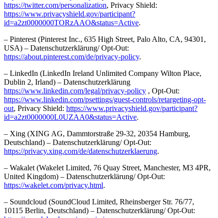
https://twitter.com/personalization
, Privacy Shield:
https://www.privacyshield.gov/participant?
id=a2zt0000000TORzAAO&status=Active
.
– Pinterest (Pinterest Inc., 635 High Street, Palo Alto, CA, 94301,
USA) – Datenschutzerklärung/ Opt-Out:
https://about.pinterest.com/de/privacy-policy
.
– LinkedIn (LinkedIn Ireland Unlimited Company Wilton Place,
Dublin 2, Irland) – Datenschutzerklärung
https://www.linkedin.com/legal/privacy-policy
, Opt-Out:
https://www.linkedin.com/psettings/guest-controls/retargeting-opt-
out
, Privacy Shield:
https://www.privacyshield.gov/participant?
id=a2zt0000000L0UZAA0&status=Active
.
– Xing (XING AG, Dammtorstraße 29-32, 20354 Hamburg,
Deutschland) – Datenschutzerklärung/ Opt-Out:
https://privacy.xing.com/de/datenschutzerklaerung
.
– Wakalet (Wakelet Limited, 76 Quay Street, Manchester, M3 4PR,
United Kingdom) – Datenschutzerklärung/ Opt-Out:
https://wakelet.com/privacy.html
.
– Soundcloud (SoundCloud Limited, Rheinsberger Str. 76/77,
10115 Berlin, Deutschland) – Datenschutzerklärung/ Opt-Out: