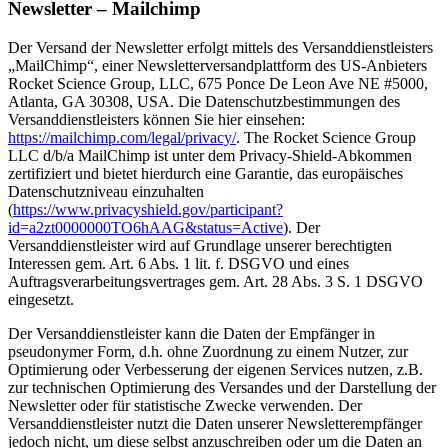
Newsletter – Mailchimp
Der Versand der Newsletter erfolgt mittels des Versanddienstleisters
„MailChimp“, einer Newsletterversandplattform des US-Anbieters
Rocket Science Group, LLC, 675 Ponce De Leon Ave NE #5000,
Atlanta, GA 30308, USA. Die Datenschutzbestimmungen des
Versanddienstleisters können Sie hier einsehen:
https://mailchimp.com/legal/privacy/
. The Rocket Science Group
LLC d/b/a MailChimp ist unter dem Privacy-Shield-Abkommen
zertifiziert und bietet hierdurch eine Garantie, das europäisches
Datenschutzniveau einzuhalten
(
https://www.privacyshield.gov/participant?
id=a2zt0000000TO6hAAG&status=Active
). Der
Versanddienstleister wird auf Grundlage unserer berechtigten
Interessen gem. Art. 6 Abs. 1 lit. f. DSGVO und eines
Auftragsverarbeitungsvertrages gem. Art. 28 Abs. 3 S. 1 DSGVO
eingesetzt.
Der Versanddienstleister kann die Daten der Empfänger in
pseudonymer Form, d.h. ohne Zuordnung zu einem Nutzer, zur
Optimierung oder Verbesserung der eigenen Services nutzen, z.B.
zur technischen Optimierung des Versandes und der Darstellung der
Newsletter oder für statistische Zwecke verwenden. Der
Versanddienstleister nutzt die Daten unserer Newsletterempfänger
jedoch nicht, um diese selbst anzuschreiben oder um die Daten an