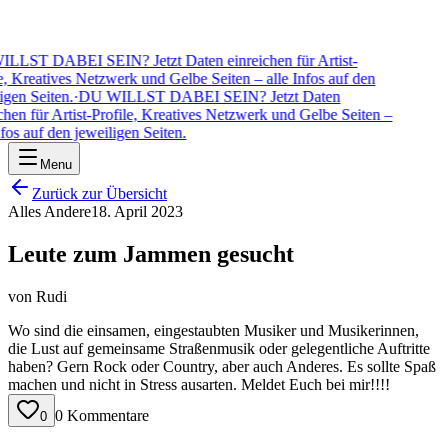
LST DABEI SEIN? Jetzt Daten einreichen für Artist-
e, Kreatives Netzwerk und Gelbe Seiten – alle Infos auf den
gen Seiten.
·
DU WILLST DABEI SEIN? Jetzt Daten
chen für Artist-Profile, Kreatives Netzwerk und Gelbe Seiten –
fos auf den jeweiligen Seiten.
Menu
Zurück zur Übersicht
Alles Andere
18. April 2023
Leute zum Jammen gesucht
von
Rudi
Wo sind die einsamen, eingestaubten Musiker und Musikerinnen,
die Lust auf gemeinsame Straßenmusik oder gelegentliche Auftritte
haben? Gern Rock oder Country, aber auch Anderes. Es sollte Spaß
machen und nicht in Stress ausarten. Meldet Euch bei mir!!!!
0 Kommentare
0