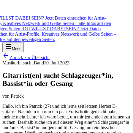
LST DABEI SEIN? Jetzt Daten einreichen für Artist-
, Kreatives Netzwerk und Gelbe Seiten – alle Infos auf den
gen Seiten.
·
DU WILLST DABEI SEIN? Jetzt Daten
hen für Artist-Profile, Kreatives Netzwerk und Gelbe Seiten –
fos auf den jeweiligen Seiten.
Menu
Zurück zur Übersicht
MusikerIn sucht Band
10. Juni 2023
Gitarrist(en) sucht Schlagzeuger*in,
Bassist*in oder Gesang
von
Patrick
Hallo, ich bin Patrick (27) und ich lerne seit letzten Herbst E-
Gitarre. Nachdem ich nun ein paar Fortschritte gemacht habe,
meinte mein Lehrer ich wäre bereit, um mir jemanden zum jamen zu
suchen. Deshalb suche ich auf diesem Weg eine*n Schlagzeuger*in
und/oder Bassist*in und jemand für Gesang, um ein bisschen
gemeinsam Musik zu machen und zusammen besser zu werden.