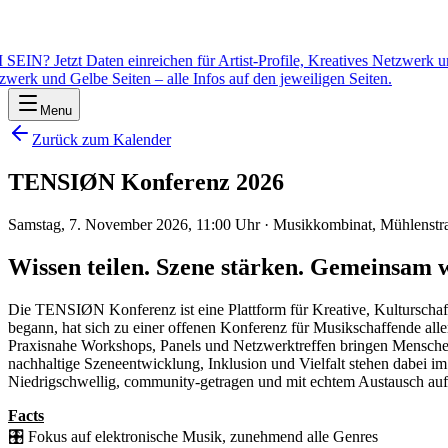
etzt Daten einreichen für Artist-Profile, Kreatives Netzwerk und Ge
erk und Gelbe Seiten – alle Infos auf den jeweiligen Seiten.
Menu
Zurück zum Kalender
TENSIØN Konferenz 2026
Samstag, 7. November 2026, 11:00 Uhr
·
Musikkombinat, Mühlenstr
Wissen teilen. Szene stärken. Gemeinsam
Die TENSIØN Konferenz ist eine Plattform für Kreative, Kulturschaff
begann, hat sich zu einer offenen Konferenz für Musikschaffende alle
Praxisnahe Workshops, Panels und Netzwerktreffen bringen Mensche
nachhaltige Szeneentwicklung, Inklusion und Vielfalt stehen dabei im
Niedrigschwellig, community-getragen und mit echtem Austausch au
Facts
🎛️ Fokus auf elektronische Musik, zunehmend alle Genres