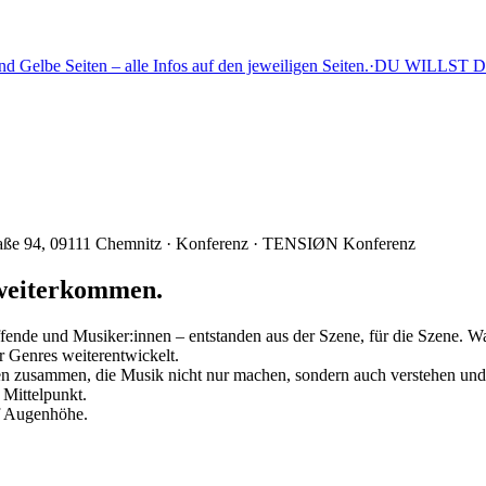
lbe Seiten – alle Infos auf den jeweiligen Seiten.
·
DU WILLST DABEI 
aße 94, 09111 Chemnitz
·
Konferenz · TENSIØN Konferenz
 weiterkommen.
ende und Musiker:innen – entstanden aus der Szene, für die Szene. Wa
r Genres weiterentwickelt.
n zusammen, die Musik nicht nur machen, sondern auch verstehen un
 Mittelpunkt.
f Augenhöhe.