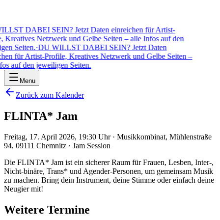
LST DABEI SEIN? Jetzt Daten einreichen für Artist-
, Kreatives Netzwerk und Gelbe Seiten – alle Infos auf den
gen Seiten.
·
DU WILLST DABEI SEIN? Jetzt Daten
hen für Artist-Profile, Kreatives Netzwerk und Gelbe Seiten –
fos auf den jeweiligen Seiten.
Menu
Zurück zum Kalender
FLINTA* Jam
Freitag, 17. April 2026, 19:30 Uhr
·
Musikkombinat, Mühlenstraße
94, 09111 Chemnitz
·
Jam Session
Die FLINTA* Jam ist ein sicherer Raum für Frauen, Lesben, Inter-,
Nicht-binäre, Trans* und Agender-Personen, um gemeinsam Musik
zu machen. Bring dein Instrument, deine Stimme oder einfach deine
Neugier mit!
Weitere Termine