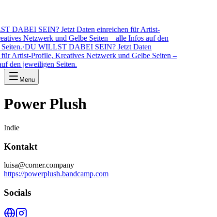
ABEI SEIN? Jetzt Daten einreichen für Artist-
atives Netzwerk und Gelbe Seiten – alle Infos auf den
eiten.
·
DU WILLST DABEI SEIN? Jetzt Daten
ür Artist-Profile, Kreatives Netzwerk und Gelbe Seiten –
f den jeweiligen Seiten.
Menu
Power Plush
Indie
Kontakt
luisa@corner.company
https://powerplush.bandcamp.com
Socials