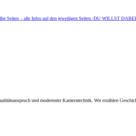
le Infos auf den jeweiligen Seiten.
·
DU WILLST DABEI SEIN? Jetzt Da
litätsanspruch und modernster Kameratechnik. Wir erzählen Geschichte