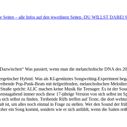
lle Infos auf den jeweiligen Seiten.
·
DU WILLST DABEI SEIN? Jetzt D
Dazwischen“ Was passiert, wenn man die melancholische DNA des 200
nergetischer Hybrid. Was als KI-gestütztes Songwriting-Experiment began
eibende Pop-Punk-Beats mit tiefgreifenden, melancholischen Melodien. I
er Straße spricht: ALIC machen keine Musik für Teenager. Es ist der So
Dienstagabend immer noch diese 17-jährige Version von sich selbst im 
sich selbst zu finden. Treibende Riffs treffen auf Texte, die dort weh
 ist, um alles noch einmal in Frage zu stellen. Wer den Sound der frü
her ein Song kommt, sondern wie er sich anfühlt, wenn die Saiten reißen