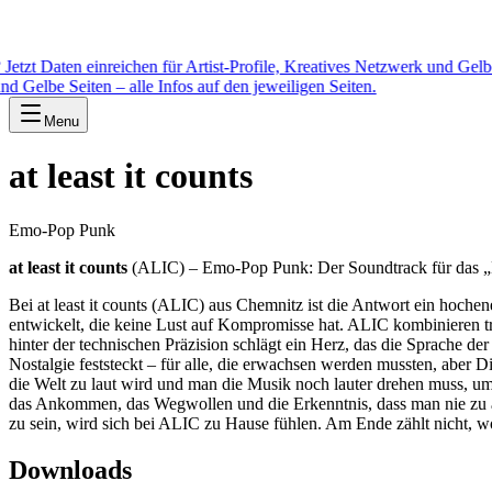
reichen für Artist-Profile, Kreatives Netzwerk und Gelbe Seiten – a
Seiten – alle Infos auf den jeweiligen Seiten.
Menu
at least it counts
Emo-Pop Punk
at least it counts
(ALIC) – Emo-Pop Punk: Der Soundtrack für das „
Bei at least it counts (ALIC) aus Chemnitz ist die Antwort ein hoche
entwickelt, die keine Lust auf Kompromisse hat. ALIC kombinieren tr
hinter der technischen Präzision schlägt ein Herz, das die Sprache d
Nostalgie feststeckt – für alle, die erwachsen werden mussten, aber 
die Welt zu laut wird und man die Musik noch lauter drehen muss, um 
das Ankommen, das Wegwollen und die Erkenntnis, dass man nie zu alt
zu sein, wird sich bei ALIC zu Hause fühlen. Am Ende zählt nicht, wo
Downloads