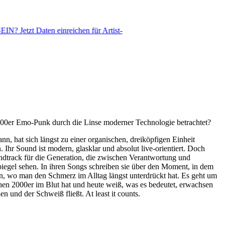
aten einreichen für Artist-
0er Emo-Punk durch die Linse moderner Technologie betrachtet?
n, hat sich längst zu einer organischen, dreiköpfigen Einheit
hr Sound ist modern, glasklar und absolut live-orientiert. Doch
undtrack für die Generation, die zwischen Verantwortung und
Spiegel sehen. In ihren Songs schreiben sie über den Moment, in dem
tun, wo man den Schmerz im Alltag längst unterdrückt hat. Es geht um
hen 2000er im Blut hat und heute weiß, was es bedeutet, erwachsen
 und der Schweiß fließt. At least it counts.